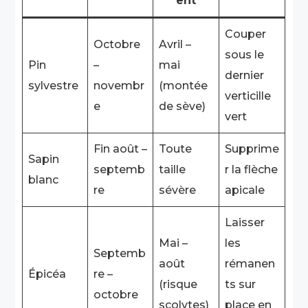
ent
Couper
Octobre
Avril –
sous le
Pin
–
mai
dernier
sylvestre
novembr
(montée
verticille
e
de sève)
vert
Fin août –
Toute
Supprime
Sapin
septemb
taille
r la flèche
blanc
re
sévère
apicale
Laisser
Mai –
les
Septemb
août
rémanen
Épicéa
re –
(risque
ts sur
octobre
scolytes)
place en