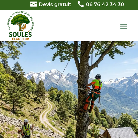


Devis gratuit
06 76 42 34 30