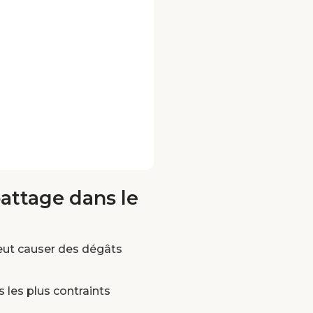
battage dans le
peut causer des dégâts
les plus contraints