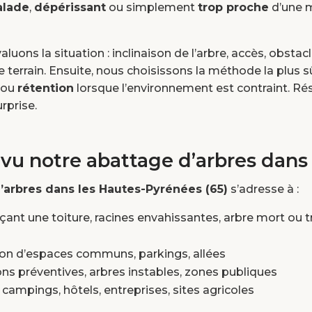
lade
,
dépérissant
ou simplement
trop proche
d’une m
luons la situation : inclinaison de l’arbre, accès, obstac
 terrain. Ensuite, nous choisissons la méthode la plus s
, ou
rétention
lorsque l’environnement est contraint. Résu
rprise.
évu notre abattage d’arbres dans 
’arbres dans les Hautes-Pyrénées (65)
s’adresse à :
çant une toiture, racines envahissantes, arbre mort ou 
tion d’espaces communs, parkings, allées
ions préventives, arbres instables, zones publiques
s, campings, hôtels, entreprises, sites agricoles