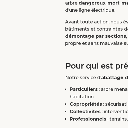
arbre
dangereux
,
mort
,
ma
d’une ligne électrique.
Avant toute action, nous éva
bâtiments et contraintes de
démontage par sections
propre et sans mauvaise su
Pour qui est pr
Notre service d’
abattage d
Particuliers
: arbre mena
habitation
Copropriétés
: sécurisa
Collectivités
: intervent
Professionnels
: terrain