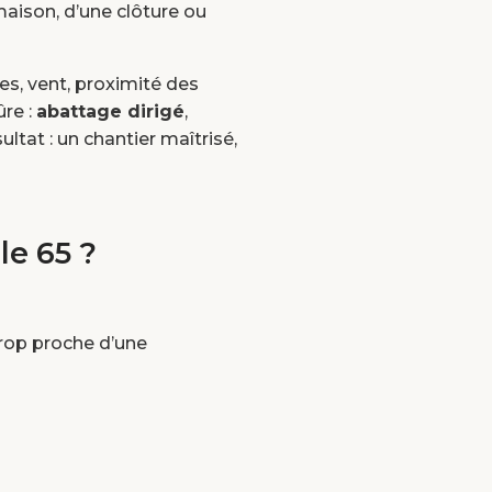
aison, d’une clôture ou
les, vent, proximité des
ûre :
abattage dirigé
,
ltat : un chantier maîtrisé,
le 65 ?
trop proche d’une