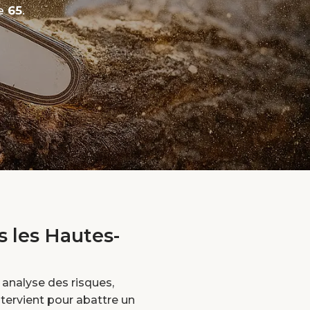
le
65
.
s les Hautes-
 analyse des risques,
ntervient pour abattre un